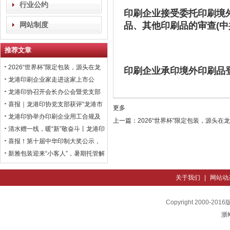
行业公约
印刷企业接受委托印刷境
网站制度
品、其他印刷品的审查(中
推荐文章
2026“世界杯”限定包装，源头在龙
印刷企业承印境外印刷品
港
龙港印刷企业家走进这家上市公
司，学习数智化转型经验！
龙港印协召开会长办公会暨党支部
联席会议，黄振国常委出席
喜报｜龙港印协党支部获评“龙港市
更多
先进基层党组织”
龙港印协举办印刷企业用工合规及
上一篇：
2026“世界杯”限定包装，源头在
离职纠纷风险防范培训
清水赠一线，暖“新”敬奋斗丨龙港印
协参与关爱新就业群体活动
喜报！第十届中华印制大奖公示，
龙港揽获1金1银6铜3优秀奖
新雅包装迎来“小客人”，暑期托管解
决员工带娃后顾之忧
关于我们
|
网站动
Copyright 200
浙I