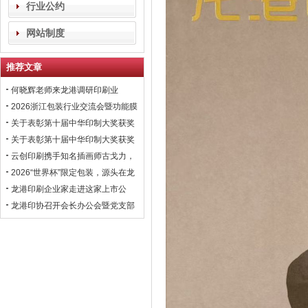
行业公约
网站制度
推荐文章
何晓辉老师来龙港调研印刷业
2026浙江包装行业交流会暨功能膜
材与涂布行业高峰论坛即将在龙港
关于表彰第十届中华印制大奖获奖
召开！
会员企业的通报！
关于表彰第十届中华印制大奖获奖
会员企业的通报！
云创印刷携手知名插画师古戈力，
开拓国风文创市场
2026“世界杯”限定包装，源头在龙
港
龙港印刷企业家走进这家上市公
司，学习数智化转型经验！
龙港印协召开会长办公会暨党支部
联席会议，黄振国常委出席