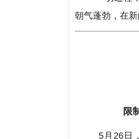
朝气蓬勃，在新
限
5
月
26
日