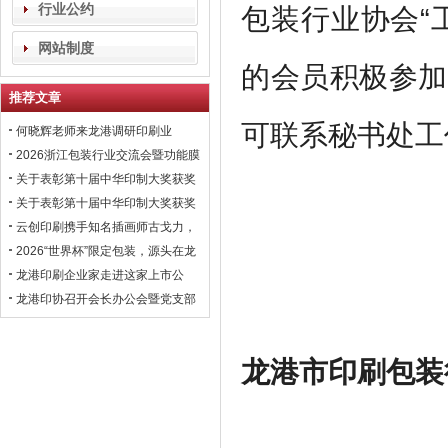
行业公约
包装行业协会“
网站制度
的会员积极参加
推荐文章
可联系秘书处工
何晓辉老师来龙港调研印刷业
2026浙江包装行业交流会暨功能膜
材与涂布行业高峰论坛即将在龙港
关于表彰第十届中华印制大奖获奖
召开！
会员企业的通报！
关于表彰第十届中华印制大奖获奖
会员企业的通报！
云创印刷携手知名插画师古戈力，
开拓国风文创市场
2026“世界杯”限定包装，源头在龙
港
龙港印刷企业家走进这家上市公
司，学习数智化转型经验！
龙港印协召开会长办公会暨党支部
联席会议，黄振国常委出席
龙港市印刷包装