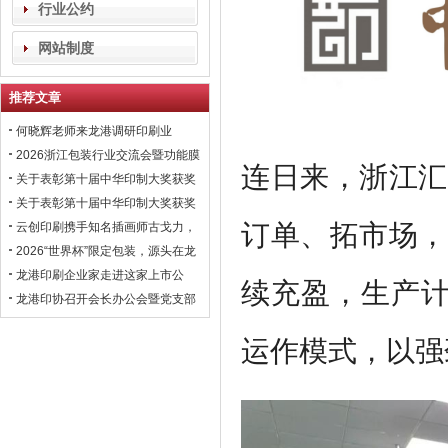
行业公约
网站制度
推荐文章
何晓辉老师来龙港调研印刷业
2026浙江包装行业交流会暨功能膜
连日来，浙江
汇
材与涂布行业高峰论坛即将在龙港
关于表彰第十届中华印制大奖获奖
召开！
会员企业的通报！
关于表彰第十届中华印制大奖获奖
订单、拓市场，
会员企业的通报！
云创印刷携手知名插画师古戈力，
开拓国风文创市场
2026“世界杯”限定包装，源头在龙
港
龙港印刷企业家走进这家上市公
续充盈，生产计
司，学习数智化转型经验！
龙港印协召开会长办公会暨党支部
联席会议，黄振国常委出席
运作模式，以强