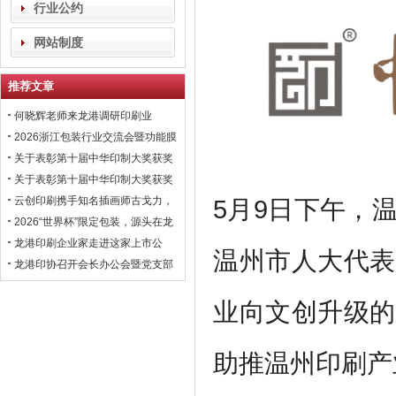
行业公约
网站制度
推荐文章
何晓辉老师来龙港调研印刷业
2026浙江包装行业交流会暨功能膜
材与涂布行业高峰论坛即将在龙港
关于表彰第十届中华印制大奖获奖
召开！
会员企业的通报！
关于表彰第十届中华印制大奖获奖
会员企业的通报！
云创印刷携手知名插画师古戈力，
5月9日下午，
开拓国风文创市场
2026“世界杯”限定包装，源头在龙
港
龙港印刷企业家走进这家上市公
温州市人大代表
司，学习数智化转型经验！
龙港印协召开会长办公会暨党支部
联席会议，黄振国常委出席
业向文创升级的
助推温州印刷产