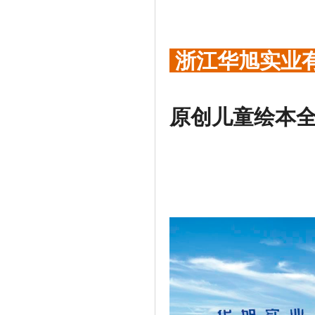
浙江华旭实业
原
创儿童绘本