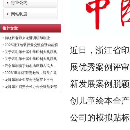
行业公约
网站制度
推荐文章
何晓辉老师来龙港调研印刷业
2026浙江包装行业交流会暨功能膜
近日，浙江省印
材与涂布行业高峰论坛即将在龙港
关于表彰第十届中华印制大奖获奖
召开！
会员企业的通报！
关于表彰第十届中华印制大奖获奖
展优秀案例评审
会员企业的通报！
云创印刷携手知名插画师古戈力，
开拓国风文创市场
2026“世界杯”限定包装，源头在龙
港
龙港印刷企业家走进这家上市公
新发展案例脱颖
司，学习数智化转型经验！
龙港印协召开会长办公会暨党支部
联席会议，黄振国常委出席
创儿童绘本全产
公司的模拟贴标